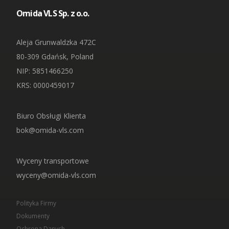
Omida VLS Sp. z o.o.
Aleja Grunwaldzka 472C
80-309 Gdańsk, Poland
NIP
: 5851466250
KRS: 0000459017
Biuro Obsługi Klienta
bok@omida-vls.com
Wyceny transportowe
wyceny@omida-vls.com
Polityka Firmy
Dokumenty
Ochrona Danych