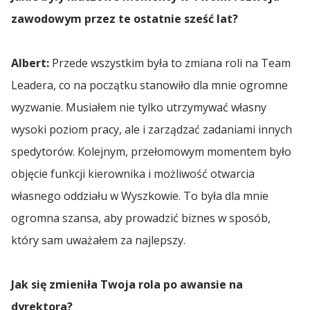
The Avenue
Wiedza
Diamenty Forbes 2023
zawodowym przez te ostatnie sześć lat?
Łańcuch dostaw — definicja, rodzaje oraz metody
Transport Kołowy
Transport Polska Liechtenstein
za...
Spedycja Międzynarodowa
Transport Produkcja
Akademia Columbus
Forum Wizja Rozwoju 2023
Dla Mediów
Albert:
Przede wszystkim była to zmiana roli na Team
Transport Lotniczy
Transport Polska Litwa
Omida Yacht Club
...więcej artykułów
Transport na Lawecie
Leadera, co na początku stanowiło dla mnie ogromne
Spedycja Oleśnica
Transport Selfstorage
Gryf Gospodarczy 2022
Przetargi
Transport Militarny
wyzwanie. Musiałem nie tylko utrzymywać własny
Transport Polska Luksemburg
Omida Open
Transport Nadwozia
wysoki poziom pracy, ale i zarządzać zadaniami innych
Transport na Lawecie
Spedycja Opole
Transport Spożywczy
Transport Morski
Transport Polska Macedonia
Prezentacja firmy
Omida Team - Siatkówka
spedytorów. Kolejnym, przełomowym momentem było
Transport Lakierów Samochodowych
Transport Nadwozia
objęcie funkcji kierownika i możliwość otwarcia
Transport Multimodalny
Transport Napojów
Transport Polska Malta
Spedycja Ostrów Wielkopolski
Transport Surowców
Bal Charytatywny z Sercem Fundacji
Transport Akcesoriów Samochodowych
własnego oddziału w Wyszkowie. To była dla mnie
Hospicyjnej
Transport Lakierów Samochodowych
Transport Ponadgabarytowy
Transport Soków
Transport Polska Monako
ogromna szansa, aby prowadzić biznes w sposób,
Transport Towarów High Value
Transport Miedzi
Transport Foteli Samochodowych
Spedycja Piotrków Trybunalski
Akcja Książkowa V LO
Transport Akcesoriów Samochodowych
który sam uważałem za najlepszy.
Transport FMCG - Fast Moving Consumer
Transport Przemysłowy
Transport Polska Mołdawia
Goods
Transport Węgla
Transport Opon
Mundurowy Dzień Dziecka
Transport Foteli Samochodowych
Spedycja Poznań
Jak się zmieniła Twoja rola po awansie na
Transport Samochodowy
Transport Polska Niemcy
Transport Owoców
Transport Stali
Transport Maszyn Rolniczych
Psi Piknik
dyrektora?
Transport Opon