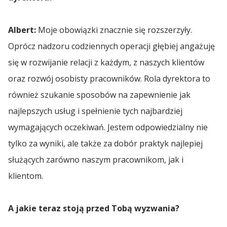
Transport Sypki
Spedycja Radzymin
Transport Polska Norwegia
Transport Maszyn dla Przemysłu
Transport Drewna
Transport Części Samochodowych
Pierwszy Siwy Włos
Spożywczego
Transport Maszyn Rolniczych
Albert:
Moje obowiązki znacznie się rozszerzyły.
Transport Polska Portugalia
Spedycja Rumunia 🇷🇴
Transport Samochodów
Oprócz nadzoru codziennych operacji głębiej angażuję
Białe Lwy
Transport Chłodniczy
Transport Części Samochodowych
się w rozwijanie relacji z każdym, z naszych klientów
Transport Polska Rumunia
Gala Bohaterów
Transport Zboża
Spedycja Starachowice
oraz rozwój osobisty pracowników. Rola dyrektora to
Transport Samochodów
Transport Polska San Marino
również szukanie sposobów na zapewnienie jak
Wsparcie AWFiS
Transport Mięsa
najlepszych usług i spełnienie tych najbardziej
Spedycja Szczecin
Transport Polska Serbia
Hospicjum Dutkiewicza
wymagających oczekiwań. Jestem odpowiedzialny nie
Transport Polska Skandynawia
tylko za wyniki, ale także za dobór praktyk najlepiej
Spedycja Toruń
Wsparcie WSAiB
służących zarówno naszym pracownikom, jak i
Transport Polska Szwecja
klientom.
WAJDA, Człowiek z Gdańska
Spedycja Tuszyn
Transport Polska Słowacja
Półfinał Tenisa Stołowego SuperLiga
A jakie teraz stoją przed Tobą wyzwania?
Spedycja Warszawa
Transport Polska Słowenia