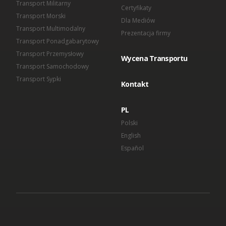
Transport Militarny
Certyfikaty
Transport Morski
Dla Mediów
Transport Multimodalny
Prezentacja firmy
Transport Ponadgabarytowy
Transport Przemysłowy
Wycena Transportu
Transport Samochodowy
Transport Sypki
Kontakt
PL
Polski
English
Español