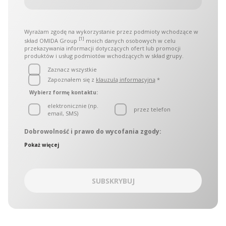
Wyrażam zgodę na wykorzystanie przez podmioty wchodzące w
[1]
skład OMIDA Group
moich danych osobowych w celu
przekazywania informacji dotyczących ofert lub promocji
produktów i usług podmiotów wchodzących w skład grupy.
Zaznacz wszystkie
Zapoznałem się z
klauzulą informacyjną
*
Wybierz formę kontaktu:
elektronicznie (np.
przez telefon
email, SMS)
Dobrowolność i prawo do wycofania zgody:
Administratorami danych osobowych są podmioty
Pokaż więcej
wchodzące w skład OMIDA Group, zwane w dalszej części
łącznie „Administratorami. Administratorzy wyznaczyli
wspólny punkt kontaktowy, który obsługuje Inspektor ochrony
danych OMIDA Group. W sprawach ochrony danych
SUBSKRYBUJ
osobowych można się kontaktować z Administratorami:
korespondencyjnie – kierując zapytania na adres Aleja
Grunwaldzka 472C, 80-309 Gdańsk
drogą korespondencji elektronicznej na adres:
iodo@omida.pl