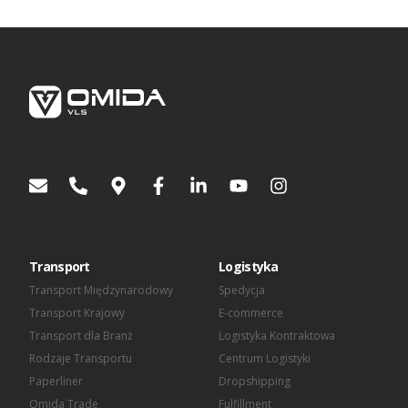
Wyrażenie zgody jest dobrowolne. W dowolnym momencie
możesz wycofać swoją zgodę lub sprzeciwić się
przetwarzaniu Twoich danych osobowych w celach
dotyczących marketingu bezpośredniego. W zakresie w jakim
zgoda została wycofana, nie będziemy mogli kontaktować się
z Tobą aby przekazać Ci informacje lub wskazówki dotyczące
produktów lub usług Omida Group. Wyrażenie lub
niewyrażenie zgody nie ma wpływu na jakiekolwiek inne zgody
wyrażone w przeszłości lub takie, które zostaną wyrażone w
przyszłości. Każda zgoda pozostaje ważna do czasu
wycofania.
[1]
Podmioty wchodzące w skład OMIDA Group:
OMIDA Group S.A.
Omida VLS Sp. z o.o.
Omida Sea And Air S.A.
Transport
Logistyka
Omida Solutions Sp. z o.o.
Omida Iberica SL
Transport Międzynarodowy
Spedycja
Omida Finance Sp. z o.o.
Transport Krajowy
E-commerce
Omida Shared Services Center Sp. z o.o.
Transport dla Branż
Logistyka Kontraktowa
Rodzaje Transportu
Centrum Logistyki
Paperliner
Dropshipping
Omida Trade
Fulfillment