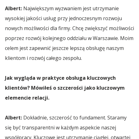
Grzegorz Lasota
Albert:
Największym wyzwaniem jest utrzymanie
Transport Polska Turcja
Spedycja Wrocław
wysokiej jakości usług przy jednoczesnym rozwoju
Sharp Run 2023
nowych możliwości dla firmy. Chcę zwiększyć możliwości
Transport Polska Ukraina
Spedycja Września
LOTTO Superliga 2023
poprzez rozwój kolejnego oddziału w Warszawie. Moim
Transport Polska Węgry
celem jest zapewnić jeszcze lepszą obsługę naszym
Yacht Club Sopot 2
Spedycja Wypędy
klientom i rozwój całego zespołu.
Transport Polska Włochy
Rafał Formela
Transport Polska Łotwa
Spedycja Wyszków
Jak wygląda w praktyce obsługa kluczowych
Zofia Chrzan
klientów? Mówiłeś o szczerości jako kluczowym
Transport Polska – Szwajcaria | Spedycja do
elemencie relacji.
Szwajcarii
Spedycja Włocławek
Albert Jachimowski
Mera Golf Cup SPA 23
Albert:
Dokładnie, szczerość to fundament. Staramy
Spedycja Zielona Góra
się być transparentni w każdym aspekcie naszej
współpracy. Kluczowe jest utrzymanie ciągłej, otwartej