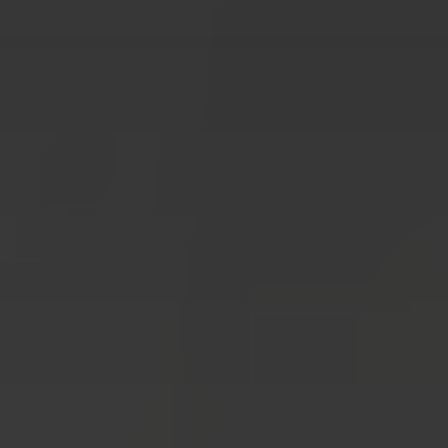
Spedycja Łódź
Spedycja Żerniki