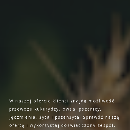
Grzegorz Lasota
Transport Polska Turcja
Spedycja Wrocław
Sharp Run 2023
Transport Polska Ukraina
Spedycja Września
LOTTO Superliga 2023
Transport Polska Węgry
Yacht Club Sopot 2
Spedycja Wypędy
Transport Polska Włochy
Rafał Formela
Transport Polska Łotwa
Spedycja Wyszków
Zofia Chrzan
Transport Polska – Szwajcaria | Spedycja do
Szwajcarii
Spedycja Włocławek
Albert Jachimowski
W naszej ofercie klienci znajdą możliwość
Mera Golf Cup SPA 23
przewozu kukurydzy, owsa, pszenicy,
Spedycja Zielona Góra
jęczmienia, żyta i pszenżyta. Sprawdź naszą
ofertę i wykorzystaj doświadczony zespół.