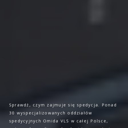
Spedycja Łódź
Spedycja Żerniki
Sprawdź, czym zajmuje się spedycja. Ponad
30 wyspecjalizowanych oddziałów
spedycyjnych Omida VLS w całej Polsce,