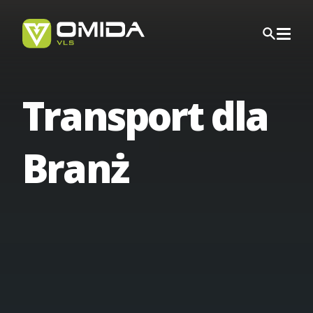
Transport
dla
Kariera
Branż
Transport
Transport Międzynarodowy
Spedycja
Transport Polska Albania
Transport Krajowy
Firma Transportowa - Najważniejsze informacje
Logistyka
Transport Polska Andora
Transport dla Branż