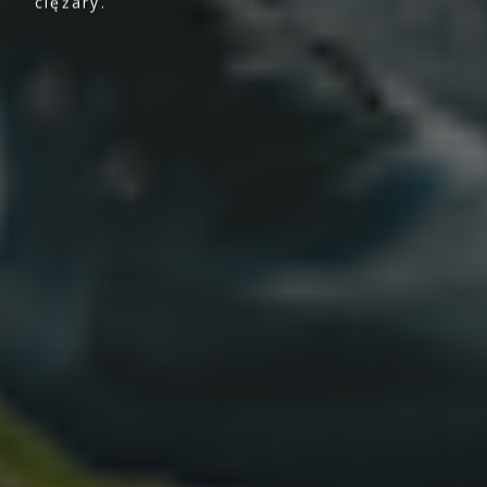
ciężary.
Spedycja Łódź
Spedycja Żerniki