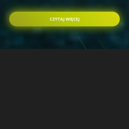
CZYTAJ WIĘCEJ
Chcesz przewieźć
wyposażenie siłowni? Z
Omida transport