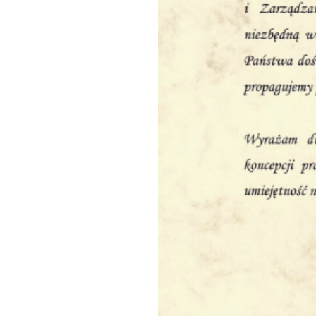
Spedycja Mielec
Spedycja Międzynarodowa
Spedycja Oleśnica
Spedycja Opole
Spedycja Ostrów Wielkopolski
Spedycja Piotrków Trybunalski