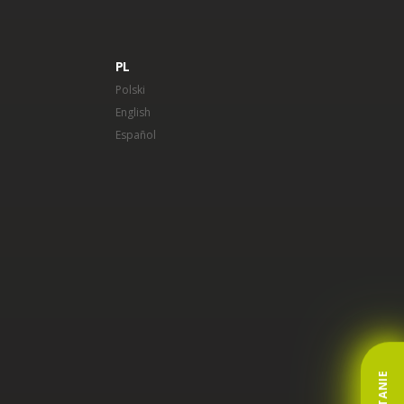
PL
Polski
English
Español