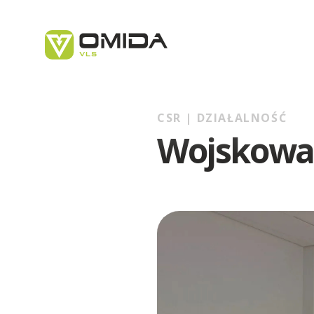
CSR |
DZIAŁALNOŚĆ
Kariera
Wojskowa
Spedycja
Firma Transportowa - Najważniejsze inf