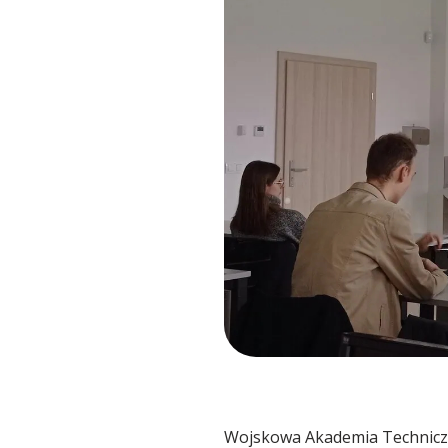
Przewoźnik
Spedycja Barcelona 🇪🇸
Strefa przewoźnika
Spedycja Biała Podlaska
Blog
Tygodniowy czas pracy kierowcy
Spedycja Białystok
Jak przygotować ładunek do transportu? Pr
Tachograf
Spedycja Busko-Zdrój
Kontakt
Jakie ubezpieczenie chroni ładunek w transp
System opłat drogowych
Spedycja Chojnice
Od rutyny do efektywności – o przełomie, k
Skrócona pauza weekendowa
Spedycja Częstochowa
Jedna Silna Marka – Największa polska sped
Poradnik dla Przewoźników
Wojskowa Akademia Techniczna
Spedycja Gdańsk