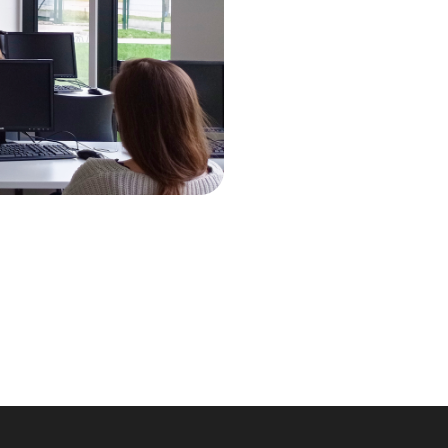
pot 2
ska Turcja
ska Ukraina
lska Węgry
mowski
lska Włochy
 SPA 23
lska Łotwa
ska – Szwajcaria | Spedycja do Szwajcarii