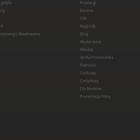
gistyki
Przetargi
ing
Kariera
CSR
.0
Nagrody
zasowego Składowania
Blog
Wydarzenia
Wiedza
Strefa Przewoźnika
Płatności
Oddziały
Certyfikaty
Dla Mediów
Prezentacja firmy