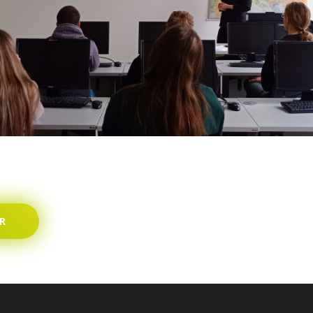
Yacht Club So
Transport Pol
Rafał Formela
Transport Pol
Zofia Chrzan
Transport Po
Albert Jachi
Transport Po
Mera Golf Cup
Transport Po
Transport Pol
R