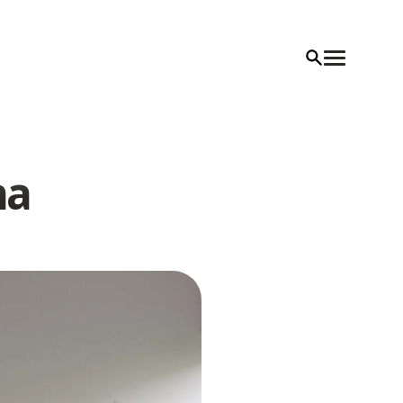
na
dzynarodowy
ska Albania
owy
lska Andora
ranż
ska Anglia