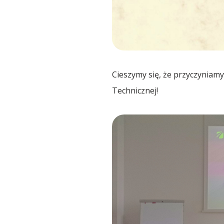
Spedycja Poznań
Spedycja Radzymin
Spedycja Rumunia 🇷🇴
Cieszymy się, że przyczyniam
Technicznej!
Spedycja Starachowice
Spedycja Szczecin
Spedycja Toruń
Spedycja Tuszyn