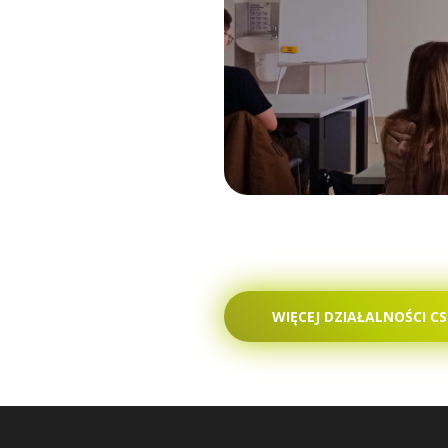
Spedycja Warszawa
Spedycja Wrocław
Spedycja Września
Spedycja Wypędy
WIĘCEJ DZIAŁALNOŚCI CS
Spedycja Wyszków
Spedycja Włocławek