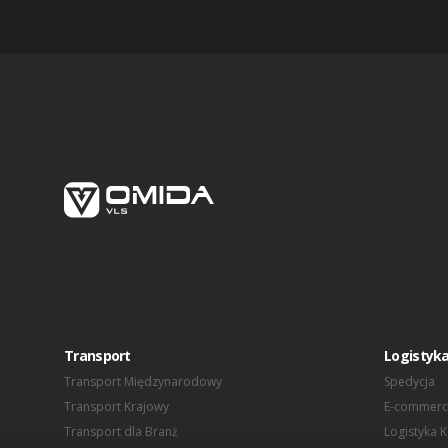
Spedycja Zielona Góra
Spedycja Łódź
Spedycja Żerniki
Transport
Logistyk
Transport Międzynarodowy
Spedycja
Transport Krajowy
E-commerc
Transport dla Branż
Logistyka 