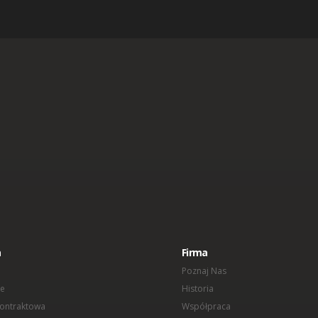
a
Firma
Poznaj Nas
e
Historia
Kontraktowa
Współpraca