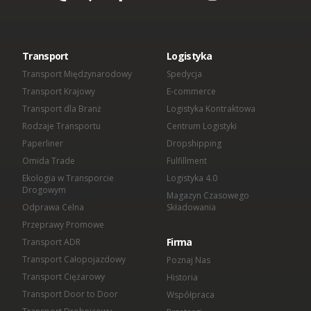
[1]
Podmioty wchodzące w skład OMIDA Group:
OMIDA Group S.A.
Omida VLS Sp. z o.o.
Omida Sea And Air S.A.
Transport
Logistyka
Omida Solutions Sp. z o.o.
Omida Iberica SL
Transport Międzynarodowy
Spedycja
Omida Finance Sp. z o.o.
Transport Krajowy
E-commerce
Omida Shared Services Center Sp. z o.o.
Transport dla Branż
Logistyka Kontraktowa
Rodzaje Transportu
Centrum Logistyki
Paperliner
Dropshipping
Omida Trade
Fulfillment
Ekologia w Transporcie
Logistyka 4.0
Drogowym
Magazyn Czasowego
Odprawa Celna
Składowania
Przeprawy Promowe
Firma
Transport ADR
Transport Całopojazdowy
Poznaj Nas
Transport Ciężarowy
Historia
Transport Door to Door
Współpraca