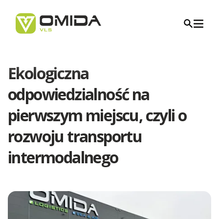
Ekologiczna
Kariera
odpowiedzialność na
pierwszym miejscu, czyli o
Transport
rozwoju transportu
Transport Międzynarodowy
intermodalnego
Spedycja
Transport Polska Albania
Transport Krajowy
Firma Transportowa - Najważniejsze informacje
Logistyka
Transport Polska Andora
Transport dla Branż