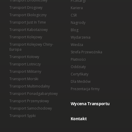
Transport Drobnicowy
Przetargi
Transport Drogowy
Kariera
Transport Ekologiczny
CSR
Transport Just In Time
Nagrody
Transport Kabotażowy
Blog
Transport Kolejowy
Wydarzenia
Transport Kolejowy Chiny-
Wiedza
Europa
Strefa Przewoźnika
Transport Kołowy
Płatności
Transport Lotniczy
Oddziały
Transport Militarny
Certyfikaty
Transport Morski
Dla Mediów
Transport Multimodalny
Prezentacja firmy
Transport Ponadgabarytowy
Transport Przemysłowy
Wycena Transportu
Transport Samochodowy
Transport Sypki
Kontakt