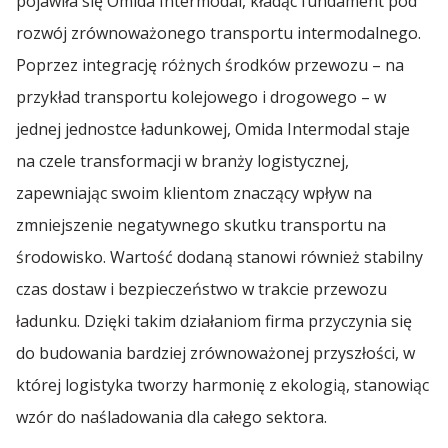
pojawiła się Omida Intermodal, kładąc fundament pod
The Avenue
Wiedza
Diamenty Forbes 2023
rozwój zrównoważonego transportu intermodalnego.
Łańcuch dostaw — definicja, rodzaje oraz metody
Transport Kołowy
Transport Polska Liechtenstein
za...
Spedycja Międzynarodowa
Transport Produkcja
Akademia Columbus
Poprzez integrację różnych środków przewozu – na
Forum Wizja Rozwoju 2023
Dla Mediów
przykład transportu kolejowego i drogowego – w
Transport Lotniczy
Transport Polska Litwa
Omida Yacht Club
...więcej artykułów
Transport na Lawecie
Spedycja Oleśnica
Transport Selfstorage
Gryf Gospodarczy 2022
jednej jednostce ładunkowej, Omida Intermodal staje
Przetargi
Transport Militarny
Transport Polska Luksemburg
na czele transformacji w branży logistycznej,
Omida Open
Transport Nadwozia
Transport na Lawecie
zapewniając swoim klientom znaczący wpływ na
Spedycja Opole
Transport Spożywczy
Transport Morski
Transport Polska Macedonia
Prezentacja firmy
Omida Team - Siatkówka
Transport Lakierów Samochodowych
zmniejszenie negatywnego skutku transportu na
Transport Nadwozia
Transport Multimodalny
Transport Napojów
środowisko. Wartość dodaną stanowi również stabilny
Transport Polska Malta
Spedycja Ostrów Wielkopolski
Transport Surowców
Bal Charytatywny z Sercem Fundacji
Transport Akcesoriów Samochodowych
Hospicyjnej
czas dostaw i bezpieczeństwo w trakcie przewozu
Transport Lakierów Samochodowych
Transport Ponadgabarytowy
Transport Soków
Transport Polska Monako
ładunku. Dzięki takim działaniom firma przyczynia się
Transport Towarów High Value
Transport Miedzi
Transport Foteli Samochodowych
Spedycja Piotrków Trybunalski
Akcja Książkowa V LO
Transport Akcesoriów Samochodowych
do budowania bardziej zrównoważonej przyszłości, w
Transport FMCG - Fast Moving Consumer
Transport Przemysłowy
Transport Polska Mołdawia
Goods
Transport Węgla
Transport Opon
której logistyka tworzy harmonię z ekologią, stanowiąc
Mundurowy Dzień Dziecka
Transport Foteli Samochodowych
Spedycja Poznań
Transport Samochodowy
Transport Polska Niemcy
wzór do naśladowania dla całego sektora.
Transport Owoców
Transport Stali
Transport Maszyn Rolniczych
Psi Piknik
Transport Opon