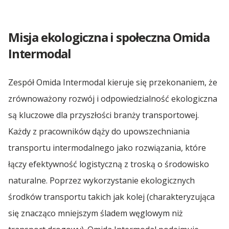
Transport Sypki
Spedycja Radzymin
Transport Polska Norwegia
Transport Maszyn dla Przemysłu
Transport Drewna
Transport Części Samochodowych
Pierwszy Siwy Włos
Spożywczego
Transport Maszyn Rolniczych
Misja ekologiczna i społeczna Omida
Transport Polska Portugalia
Spedycja Rumunia 🇷🇴
Transport Samochodów
Białe Lwy
Transport Chłodniczy
Intermodal
Transport Części Samochodowych
Transport Polska Rumunia
Gala Bohaterów
Transport Zboża
Spedycja Starachowice
Transport Samochodów
Zespół Omida Intermodal kieruje się przekonaniem, że
Transport Polska San Marino
zrównoważony rozwój i odpowiedzialność ekologiczna
Wsparcie AWFiS
Transport Mięsa
Spedycja Szczecin
są kluczowe dla przyszłości branży transportowej.
Transport Polska Serbia
Hospicjum Dutkiewicza
Każdy z pracowników dąży do upowszechniania
Transport Polska Skandynawia
transportu intermodalnego jako rozwiązania, które
Spedycja Toruń
Wsparcie WSAiB
łączy efektywność logistyczną z troską o środowisko
Transport Polska Szwecja
naturalne. Poprzez wykorzystanie ekologicznych
WAJDA, Człowiek z Gdańska
Spedycja Tuszyn
Transport Polska Słowacja
środków transportu takich jak kolej (charakteryzująca
Półfinał Tenisa Stołowego SuperLiga
się znacząco mniejszym śladem węglowym niż
Spedycja Warszawa
Transport Polska Słowenia