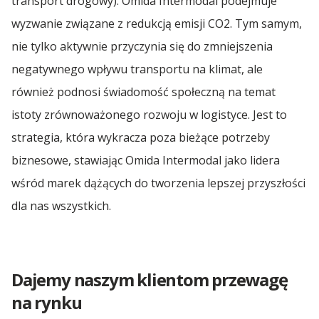
transport drogowy). Omida Intermodal podejmuje
Grzegorz Lasota
wyzwanie związane z redukcją emisji CO2. Tym samym,
Transport Polska Turcja
Spedycja Wrocław
Sharp Run 2023
nie tylko aktywnie przyczynia się do zmniejszenia
Transport Polska Ukraina
negatywnego wpływu transportu na klimat, ale
Spedycja Września
LOTTO Superliga 2023
również podnosi świadomość społeczną na temat
Transport Polska Węgry
istoty zrównoważonego rozwoju w logistyce. Jest to
Yacht Club Sopot 2
Spedycja Wypędy
strategia, która wykracza poza bieżące potrzeby
Transport Polska Włochy
Rafał Formela
biznesowe, stawiając Omida Intermodal jako lidera
Transport Polska Łotwa
Spedycja Wyszków
wśród marek dążących do tworzenia lepszej przyszłości
Zofia Chrzan
dla nas wszystkich.
Transport Polska – Szwajcaria | Spedycja do
Szwajcarii
Spedycja Włocławek
Albert Jachimowski
Mera Golf Cup SPA 23
Spedycja Zielona Góra
Dajemy naszym klientom przewagę
na rynku