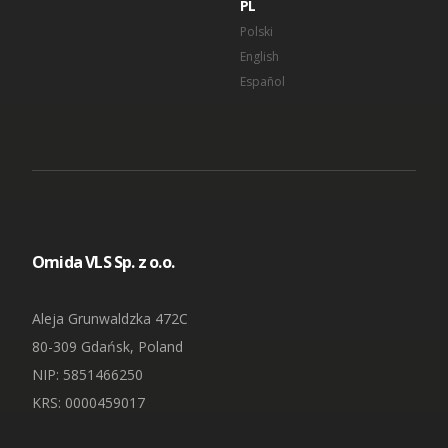
PL
Polski
English
Español
Omida VLS Sp. z o.o.
Aleja Grunwaldzka 472C
80-309 Gdańsk, Poland
NIP
: 5851466250
KRS: 0000459017