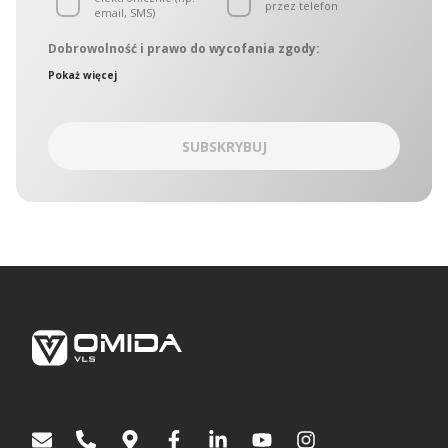
przez telefon
email, SMS)
Dobrowolność i prawo do wycofania zgody:
Administratorami danych osobowych są podmioty
Pokaż więcej
wchodzące w skład OMIDA Group, zwane w dalszej części
łącznie „Administratorami. Administratorzy wyznaczyli
wspólny punkt kontaktowy, który obsługuje Inspektor ochrony
danych OMIDA Group. W sprawach ochrony danych
SUBSKRYBUJ
osobowych można się kontaktować z Administratorami:
korespondencyjnie – kierując zapytania na adres Aleja
Grunwaldzka 472C, 80-309 Gdańsk
drogą korespondencji elektronicznej na adres:
iodo@omida.pl
Wyrażenie zgody jest dobrowolne. W dowolnym momencie
możesz wycofać swoją zgodę lub sprzeciwić się
przetwarzaniu Twoich danych osobowych w celach
dotyczących marketingu bezpośredniego. W zakresie w jakim
zgoda została wycofana, nie będziemy mogli kontaktować się
z Tobą aby przekazać Ci informacje lub wskazówki dotyczące
produktów lub usług Omida Group. Wyrażenie lub
niewyrażenie zgody nie ma wpływu na jakiekolwiek inne zgody
wyrażone w przeszłości lub takie, które zostaną wyrażone w
przyszłości. Każda zgoda pozostaje ważna do czasu
wycofania.