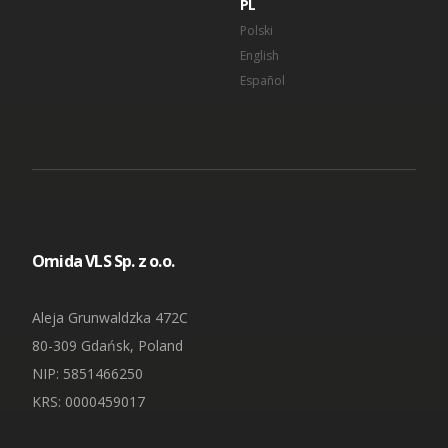
PL
Polski
English
Español
Omida VLS Sp. z o.o.
Aleja Grunwaldzka 472C
80-309 Gdańsk, Poland
NIP
: 5851466250
KRS: 0000459017