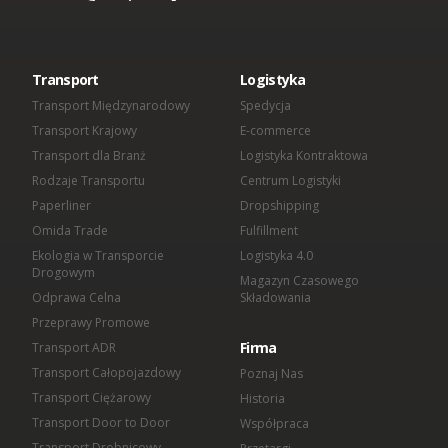
[1]
Podmioty wchodzące w skład OMIDA Group:
OMIDA Group S.A.
Omida VLS Sp. z o.o.
Omida Sea And Air S.A.
Transport
Logistyka
Omida Solutions Sp. z o.o.
Omida Iberica SL
Transport Międzynarodowy
Spedycja
Omida Finance Sp. z o.o.
Transport Krajowy
E-commerce
Omida Shared Services Center Sp. z o.o.
Transport dla Branż
Logistyka Kontraktowa
Rodzaje Transportu
Centrum Logistyki
Paperliner
Dropshipping
Omida Trade
Fulfillment
Ekologia w Transporcie
Logistyka 4.0
Drogowym
Magazyn Czasowego
Odprawa Celna
Składowania
Przeprawy Promowe
Firma
Transport ADR
Transport Całopojazdowy
Poznaj Nas
Transport Ciężarowy
Historia
Transport Door to Door
Współpraca
Transport Drobnicowy