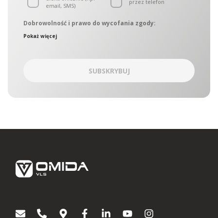
przez telefon
email, SMS)
Dobrowolność i prawo do wycofania zgody:
Administratorami danych osobowych są podmioty
Pokaż więcej
wchodzące w skład OMIDA Group, zwane w dalszej części
łącznie „Administratorami. Administratorzy wyznaczyli
wspólny punkt kontaktowy, który obsługuje Inspektor ochrony
danych OMIDA Group. W sprawach ochrony danych
SUBSKRYBUJ
osobowych można się kontaktować z Administratorami:
korespondencyjnie – kierując zapytania na adres Aleja
Grunwaldzka 472C, 80-309 Gdańsk
drogą korespondencji elektronicznej na adres:
iodo@omida.pl
Wyrażenie zgody jest dobrowolne. W dowolnym momencie
możesz wycofać swoją zgodę lub sprzeciwić się
przetwarzaniu Twoich danych osobowych w celach
dotyczących marketingu bezpośredniego. W zakresie w jakim
zgoda została wycofana, nie będziemy mogli kontaktować się
z Tobą aby przekazać Ci informacje lub wskazówki dotyczące
produktów lub usług Omida Group. Wyrażenie lub
niewyrażenie zgody nie ma wpływu na jakiekolwiek inne zgody
wyrażone w przeszłości lub takie, które zostaną wyrażone w
przyszłości. Każda zgoda pozostaje ważna do czasu
wycofania.