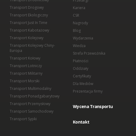
Przetargi
Transport Drogowy
Kariera
Transport Ekologiczny
CSR
Transport Just In Time
Nagrody
Transport Kabotażowy
Blog
Transport Kolejowy
Wydarzenia
Transport Kolejowy Chiny-
Wiedza
Europa
Strefa Przewoźnika
Transport Kołowy
Płatności
Transport Lotniczy
Oddziały
Transport Militarny
Certyfikaty
Transport Morski
Dla Mediów
Transport Multimodalny
Prezentacja firmy
Transport Ponadgabarytowy
Transport Przemysłowy
Wycena Transportu
Transport Samochodowy
Transport Sypki
Kontakt