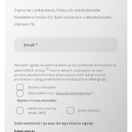
Spedycja Łódź
Zapisz się i zyskaj więcej. Dołącz do subskrybentów
newslettera Omida VLS. Bądź na bieżąco z aktualnościami i
Spedycja Żerniki
ofertami TSL.
Wyrażam zgodę na wykorzystanie przez podmioty wchodzące w
[1]
skład OMIDA Group
moich danych osobowych w celu
przekazywania informacji dotyczących ofert lub promocji
produktów i usług podmiotów wchodzących w skład grupy.
Zaznacz wszystkie
Zapoznałem się z
klauzulą informacyjną
*
Wybierz formę kontaktu:
elektronicznie (np.
przez telefon
email, SMS)
Dobrowolność i prawo do wycofania zgody:
Administratorami danych osobowych są podmioty
Pokaż więcej