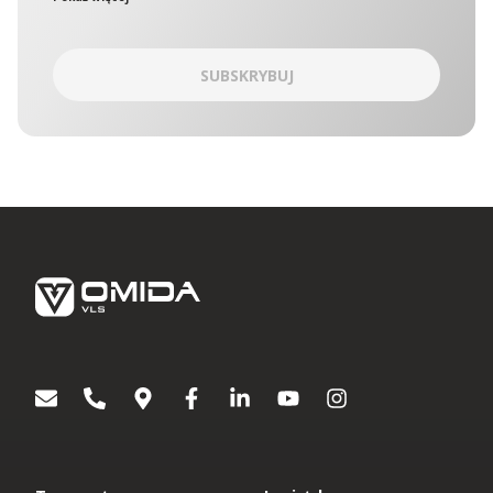
wchodzące w skład OMIDA Group, zwane w dalszej części
łącznie „Administratorami. Administratorzy wyznaczyli
wspólny punkt kontaktowy, który obsługuje Inspektor ochrony
danych OMIDA Group. W sprawach ochrony danych
SUBSKRYBUJ
osobowych można się kontaktować z Administratorami:
korespondencyjnie – kierując zapytania na adres Aleja
Grunwaldzka 472C, 80-309 Gdańsk
drogą korespondencji elektronicznej na adres:
iodo@omida.pl
Wyrażenie zgody jest dobrowolne. W dowolnym momencie
możesz wycofać swoją zgodę lub sprzeciwić się
przetwarzaniu Twoich danych osobowych w celach
dotyczących marketingu bezpośredniego. W zakresie w jakim
zgoda została wycofana, nie będziemy mogli kontaktować się
z Tobą aby przekazać Ci informacje lub wskazówki dotyczące
produktów lub usług Omida Group. Wyrażenie lub
niewyrażenie zgody nie ma wpływu na jakiekolwiek inne zgody
wyrażone w przeszłości lub takie, które zostaną wyrażone w
przyszłości. Każda zgoda pozostaje ważna do czasu
wycofania.
[1]
Podmioty wchodzące w skład OMIDA Group:
OMIDA Group S.A.
Omida VLS Sp. z o.o.
Omida Sea And Air S.A.