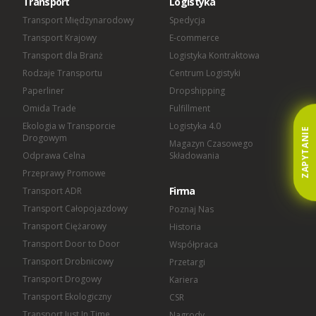
Transport
Logistyka
Omida Solutions Sp. z o.o.
Omida Iberica SL
Transport Międzynarodowy
Spedycja
Omida Finance Sp. z o.o.
Transport Krajowy
E-commerce
Omida Shared Services Center Sp. z o.o.
Transport dla Branż
Logistyka Kontraktowa
Rodzaje Transportu
Centrum Logistyki
Paperliner
Dropshipping
Omida Trade
Fulfillment
Ekologia w Transporcie
Logistyka 4.0
ZAPYTANIE
Drogowym
Magazyn Czasowego
Odprawa Celna
Składowania
Przeprawy Promowe
Firma
Transport ADR
Transport Całopojazdowy
Poznaj Nas
Transport Ciężarowy
Historia
Transport Door to Door
Współpraca
Transport Drobnicowy
Przetargi
Transport Drogowy
Kariera
Transport Ekologiczny
CSR
Transport Just In Time
Nagrody