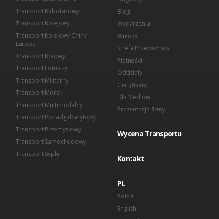
Transport Kabotażowy
Blog
Transport Kolejowy
Wydarzenia
Transport Kolejowy Chiny-
Wiedza
Europa
Strefa Przewoźnika
Transport Kołowy
Płatności
Transport Lotniczy
Oddziały
Transport Militarny
Certyfikaty
Transport Morski
Dla Mediów
Transport Multimodalny
Prezentacja firmy
Transport Ponadgabarytowy
Transport Przemysłowy
Wycena Transportu
Transport Samochodowy
Transport Sypki
Kontakt
PL
Polski
English