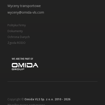
Wyceny transportowe
wyceny@omida-vls.com
Polityka Firmy
Dokumenty
Ochrona Danych
Zgoda RODO
Copyright ©
Omida VLS Sp. z o.o. 2010 -
2026
Wszelkie prawa zastrzeżone