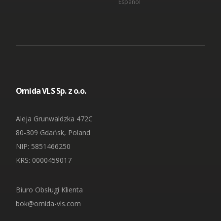
Español
Omida VLS Sp. z o.o.
Aleja Grunwaldzka 472C
80-309 Gdańsk, Poland
NIP
: 5851466250
KRS: 0000459017
Biuro Obsługi Klienta
bok@omida-vls.com