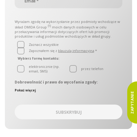
Wyrażam zgodę na wykorzystanie przez podmioty wchodzące w
[1]
skład OMIDA Group
moich danych osobowych w celu
przekazywania informacji dotyczących ofert lub promocji
produktów i usług podmiotów wchodzących w skład grupy.
Zaznacz wszystkie
Zapoznałem się z
klauzulą informacyjną
*
Wybierz formę kontaktu:
elektronicznie (np.
przez telefon
email, SMS)
Dobrowolność i prawo do wycofania zgody:
Administratorami danych osobowych są podmioty
Pokaż więcej
wchodzące w skład OMIDA Group, zwane w dalszej części
ZAPYTANIE
łącznie „Administratorami. Administratorzy wyznaczyli
wspólny punkt kontaktowy, który obsługuje Inspektor ochrony
danych OMIDA Group. W sprawach ochrony danych
SUBSKRYBUJ
osobowych można się kontaktować z Administratorami:
korespondencyjnie – kierując zapytania na adres Aleja
Grunwaldzka 472C, 80-309 Gdańsk
drogą korespondencji elektronicznej na adres: