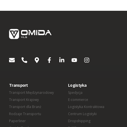
iodo@omida.pl
Wyrażenie zgody jest dobrowolne. W dowolnym momencie
możesz wycofać swoją zgodę lub sprzeciwić się
przetwarzaniu Twoich danych osobowych w celach
dotyczących marketingu bezpośredniego. W zakresie w jakim
zgoda została wycofana, nie będziemy mogli kontaktować się
z Tobą aby przekazać Ci informacje lub wskazówki dotyczące
produktów lub usług Omida Group. Wyrażenie lub
niewyrażenie zgody nie ma wpływu na jakiekolwiek inne zgody
wyrażone w przeszłości lub takie, które zostaną wyrażone w
przyszłości. Każda zgoda pozostaje ważna do czasu
wycofania.
[1]
Podmioty wchodzące w skład OMIDA Group:
OMIDA Group S.A.
Omida VLS Sp. z o.o.
Omida Sea And Air S.A.
Transport
Logistyka
Omida Solutions Sp. z o.o.
Omida Iberica SL
Transport Międzynarodowy
Spedycja
Omida Finance Sp. z o.o.
Transport Krajowy
E-commerce
Omida Shared Services Center Sp. z o.o.
Transport dla Branż
Logistyka Kontraktowa
Rodzaje Transportu
Centrum Logistyki
Paperliner
Dropshipping