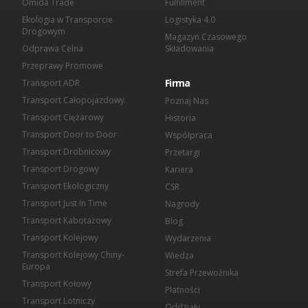
Omida Trade
Fulfillment
Ekologia w Transporcie
Logistyka 4.0
Drogowym
Magazyn Czasowego
Odprawa Celna
Składowania
Przeprawy Promowe
Firma
Transport ADR
Transport Całopojazdowy
Poznaj Nas
Transport Ciężarowy
Historia
Transport Door to Door
Współpraca
Transport Drobnicowy
Przetargi
Transport Drogowy
Kariera
Transport Ekologiczny
CSR
Transport Just In Time
Nagrody
Transport Kabotażowy
Blog
Transport Kolejowy
Wydarzenia
Transport Kolejowy Chiny-
Wiedza
Europa
Strefa Przewoźnika
Transport Kołowy
Płatności
Transport Lotniczy
Oddziały