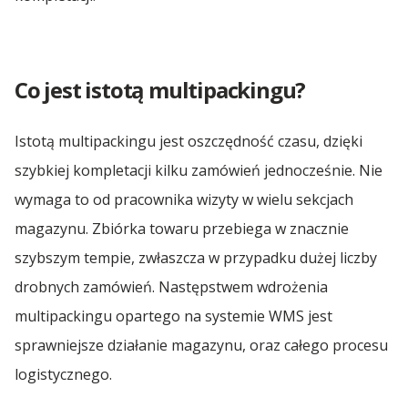
Grzegorz Lasota
Transport Polska Turcja
Spedycja Wrocław
Sharp Run 2023
Transport Polska Ukraina
Co jest istotą multipackingu?
Spedycja Września
LOTTO Superliga 2023
Transport Polska Węgry
Istotą multipackingu jest oszczędność czasu, dzięki
Yacht Club Sopot 2
Spedycja Wypędy
szybkiej kompletacji kilku zamówień jednocześnie. Nie
Transport Polska Włochy
Rafał Formela
wymaga to od pracownika wizyty w wielu sekcjach
Transport Polska Łotwa
Spedycja Wyszków
magazynu. Zbiórka towaru przebiega w znacznie
Zofia Chrzan
szybszym tempie, zwłaszcza w przypadku dużej liczby
Transport Polska – Szwajcaria | Spedycja do
drobnych zamówień. Następstwem wdrożenia
Szwajcarii
Spedycja Włocławek
Albert Jachimowski
multipackingu opartego na systemie WMS jest
Mera Golf Cup SPA 23
sprawniejsze działanie magazynu, oraz całego procesu
Spedycja Zielona Góra
logistycznego.