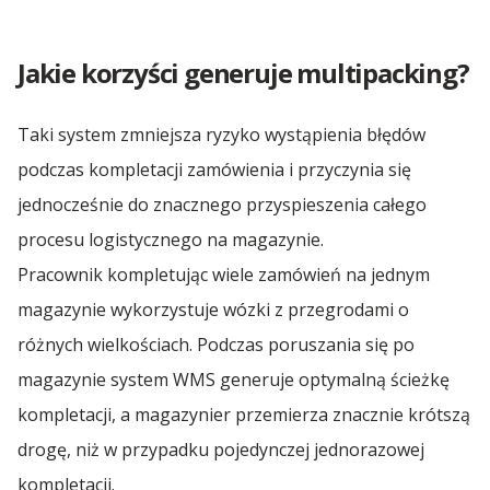
Transport Sypki
Spedycja Radzymin
Transport Polska Norwegia
Transport Maszyn dla Przemysłu
Transport Drewna
Transport Części Samochodowych
Pierwszy Siwy Włos
Spożywczego
Transport Maszyn Rolniczych
Jakie korzyści generuje multipacking?
Transport Polska Portugalia
Spedycja Rumunia 🇷🇴
Transport Samochodów
Białe Lwy
Transport Chłodniczy
Transport Części Samochodowych
Taki system zmniejsza ryzyko wystąpienia błędów
Transport Polska Rumunia
Gala Bohaterów
Transport Zboża
Spedycja Starachowice
podczas kompletacji zamówienia i przyczynia się
Transport Samochodów
Transport Polska San Marino
jednocześnie do znacznego przyspieszenia całego
Wsparcie AWFiS
Transport Mięsa
procesu logistycznego na magazynie.
Spedycja Szczecin
Transport Polska Serbia
Hospicjum Dutkiewicza
Pracownik kompletując wiele zamówień na jednym
Transport Polska Skandynawia
magazynie wykorzystuje wózki z przegrodami o
Spedycja Toruń
Wsparcie WSAiB
różnych wielkościach. Podczas poruszania się po
Transport Polska Szwecja
magazynie system WMS generuje optymalną ścieżkę
WAJDA, Człowiek z Gdańska
Spedycja Tuszyn
kompletacji, a magazynier przemierza znacznie krótszą
Transport Polska Słowacja
Półfinał Tenisa Stołowego SuperLiga
drogę, niż w przypadku pojedynczej jednorazowej
Spedycja Warszawa
Transport Polska Słowenia
kompletacji.