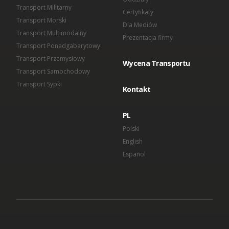
Transport Militarny
Certyfikaty
Transport Morski
Dla Mediów
Transport Multimodalny
Prezentacja firmy
Transport Ponadgabarytowy
Transport Przemysłowy
Wycena Transportu
Transport Samochodowy
Transport Sypki
Kontakt
PL
Polski
English
Español