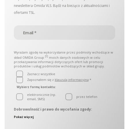
newslettera Omida VLS. Bądź na bieżąco z aktualnościami i
ofertami TSL.
Wyrażam zgodę na wykorzystanie przez podmioty wchodzące w
[1]
skład OMIDA Group
moich danych osobowych w celu
przekazywania informacji dotyczących ofert lub promocji
produktów i usług podmiotów wchodzących w skład grupy.
Zaznacz wszystkie
Zapoznałem się z
klauzulą informacyjną
*
Wybierz formę kontaktu:
elektronicznie (np.
przez telefon
email, SMS)
Dobrowolność i prawo do wycofania zgody:
Administratorami danych osobowych są podmioty
Pokaż więcej
wchodzące w skład OMIDA Group, zwane w dalszej części
łącznie „Administratorami. Administratorzy wyznaczyli