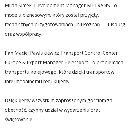
Grzegorz Lasota
Milan Šimek, Development Manager METRANS - o
Transport Polska Turcja
Spedycja Wrocław
modelu biznesowym, który został przyjęty,
Sharp Run 2023
technicznych przygotowaniach linii Poznań - Duisburg
Transport Polska Ukraina
oraz współpracy.
Spedycja Września
LOTTO Superliga 2023
Transport Polska Węgry
Yacht Club Sopot 2
Pan Maciej Pawlukiewicz Transport Control Center
Spedycja Wypędy
Transport Polska Włochy
Europe & Export Manager Beiersdorf - o problemach
Rafał Formela
transportu kolejowego, które dzięki transportowi
Transport Polska Łotwa
Spedycja Wyszków
Zofia Chrzan
intermodalnemu redukujemy.
Transport Polska – Szwajcaria | Spedycja do
Szwajcarii
Spedycja Włocławek
Albert Jachimowski
Dziękujemy wszystkim zaproszonym gościom za
obecność, czynny udział w wydarzeniu oraz
Mera Golf Cup SPA 23
Spedycja Zielona Góra
świętowanie.