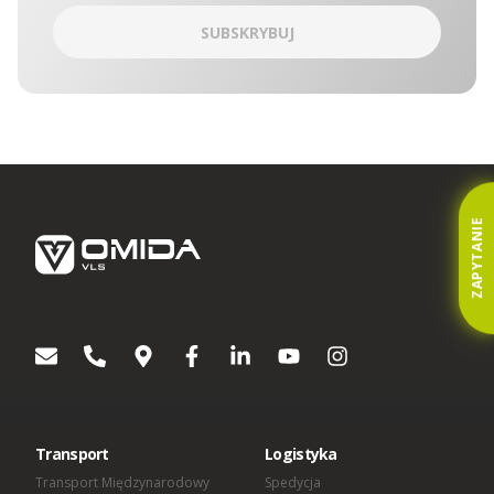
wspólny punkt kontaktowy, który obsługuje Inspektor ochrony
danych OMIDA Group. W sprawach ochrony danych
SUBSKRYBUJ
osobowych można się kontaktować z Administratorami:
korespondencyjnie – kierując zapytania na adres Aleja
Grunwaldzka 472C, 80-309 Gdańsk
drogą korespondencji elektronicznej na adres:
iodo@omida.pl
Wyrażenie zgody jest dobrowolne. W dowolnym momencie
możesz wycofać swoją zgodę lub sprzeciwić się
przetwarzaniu Twoich danych osobowych w celach
dotyczących marketingu bezpośredniego. W zakresie w jakim
zgoda została wycofana, nie będziemy mogli kontaktować się
ZAPYTANIE
z Tobą aby przekazać Ci informacje lub wskazówki dotyczące
produktów lub usług Omida Group. Wyrażenie lub
niewyrażenie zgody nie ma wpływu na jakiekolwiek inne zgody
wyrażone w przeszłości lub takie, które zostaną wyrażone w
przyszłości. Każda zgoda pozostaje ważna do czasu
wycofania.
[1]
Podmioty wchodzące w skład OMIDA Group:
OMIDA Group S.A.
Omida VLS Sp. z o.o.
Omida Sea And Air S.A.
Transport
Logistyka
Omida Solutions Sp. z o.o.
Omida Iberica SL
Transport Międzynarodowy
Spedycja