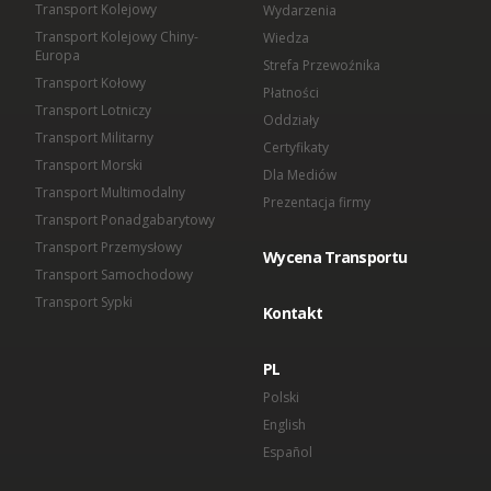
Transport Kolejowy
Wydarzenia
Transport Kolejowy Chiny-
Wiedza
Europa
Strefa Przewoźnika
Transport Kołowy
Płatności
Transport Lotniczy
Oddziały
Transport Militarny
Certyfikaty
Transport Morski
Dla Mediów
Transport Multimodalny
Prezentacja firmy
Transport Ponadgabarytowy
Transport Przemysłowy
Wycena Transportu
Transport Samochodowy
Transport Sypki
Kontakt
PL
Polski
English
Español