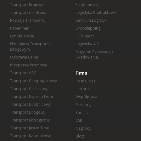
Omida Finance Sp. z o.o.
Transport Krajowy
E-commerce
Omida Shared Services Center Sp. z o.o.
Transport dla Branż
Logistyka Kontraktowa
Rodzaje Transportu
Centrum Logistyki
Paperliner
Dropshipping
Omida Trade
Fulfillment
Ekologia w Transporcie
Logistyka 4.0
Drogowym
Magazyn Czasowego
Odprawa Celna
Składowania
Przeprawy Promowe
Firma
Transport ADR
Transport Całopojazdowy
Poznaj Nas
Transport Ciężarowy
Historia
Transport Door to Door
Współpraca
Transport Drobnicowy
Przetargi
Transport Drogowy
Kariera
Transport Ekologiczny
CSR
Transport Just In Time
Nagrody
Transport Kabotażowy
Blog