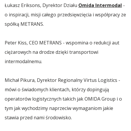
Transport Sypki
Łukasz Eriksons, Dyrektor Działu
Omida Intermodal
-
Spedycja Radzymin
Transport Polska Norwegia
Transport Maszyn dla Przemysłu
Transport Drewna
Transport Części Samochodowych
Pierwszy Siwy Włos
Spożywczego
o inspiracji, misji całego przedsięwzięcia i współpracy ze
Transport Maszyn Rolniczych
Transport Polska Portugalia
spółką METRANS.
Spedycja Rumunia 🇷🇴
Transport Samochodów
Białe Lwy
Transport Chłodniczy
Transport Części Samochodowych
Transport Polska Rumunia
Peter Kiss, CEO METRANS - wspomina o redukcji aut
Gala Bohaterów
Transport Zboża
Spedycja Starachowice
Transport Samochodów
Transport Polska San Marino
ciężarowych na drodze dzięki transportowi
Wsparcie AWFiS
Transport Mięsa
intermodalnemu.
Spedycja Szczecin
Transport Polska Serbia
Hospicjum Dutkiewicza
Michał Pikura, Dyrektor Regionalny Virtus Logistics -
Transport Polska Skandynawia
Spedycja Toruń
Wsparcie WSAiB
mówi o świadomych klientach, którzy dopingują
Transport Polska Szwecja
operatorów logistycznych takich jak OMIDA Group i o
WAJDA, Człowiek z Gdańska
Spedycja Tuszyn
tym jak wychodzimy naprzeciw wymaganiom jakie
Transport Polska Słowacja
stawia przed nami środowisko.
Półfinał Tenisa Stołowego SuperLiga
Spedycja Warszawa
Transport Polska Słowenia