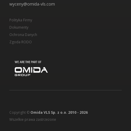
wyceny@omida-vls.com
Polityka Firmy
Dokumenty
Ochrona Danych
Zgoda RODO
Copyright ©
Omida VLS Sp. z o.o. 2010 -
2026
Wszelkie prawa zastrzeżone