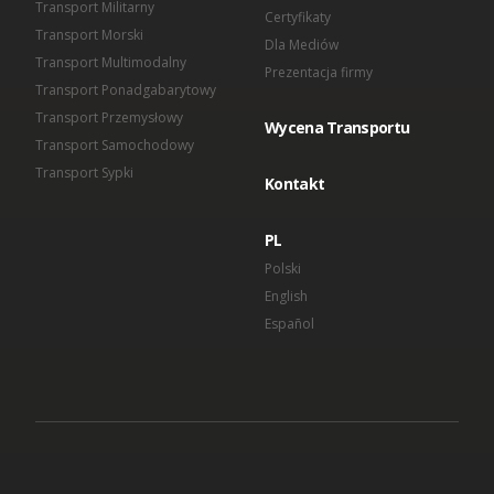
Transport Militarny
Certyfikaty
Transport Morski
Dla Mediów
Transport Multimodalny
Prezentacja firmy
Transport Ponadgabarytowy
Transport Przemysłowy
Wycena Transportu
Transport Samochodowy
Transport Sypki
Kontakt
PL
Polski
English
Español