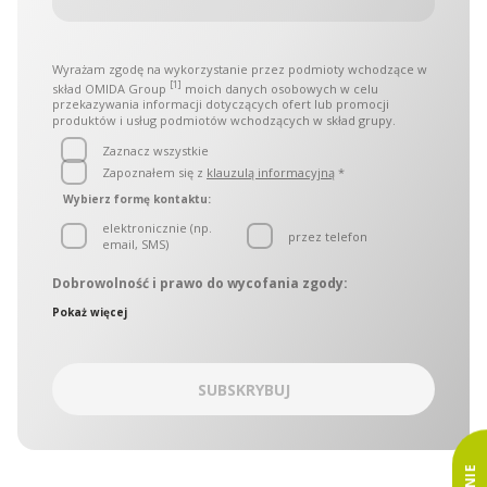
Wyrażam zgodę na wykorzystanie przez podmioty wchodzące w
[1]
skład OMIDA Group
moich danych osobowych w celu
przekazywania informacji dotyczących ofert lub promocji
produktów i usług podmiotów wchodzących w skład grupy.
Zaznacz wszystkie
Zapoznałem się z
klauzulą informacyjną
*
Wybierz formę kontaktu:
elektronicznie (np.
przez telefon
email, SMS)
Dobrowolność i prawo do wycofania zgody:
Administratorami danych osobowych są podmioty
Pokaż więcej
wchodzące w skład OMIDA Group, zwane w dalszej części
łącznie „Administratorami. Administratorzy wyznaczyli
wspólny punkt kontaktowy, który obsługuje Inspektor ochrony
danych OMIDA Group. W sprawach ochrony danych
SUBSKRYBUJ
osobowych można się kontaktować z Administratorami:
korespondencyjnie – kierując zapytania na adres Aleja
Grunwaldzka 472C, 80-309 Gdańsk
drogą korespondencji elektronicznej na adres:
iodo@omida.pl