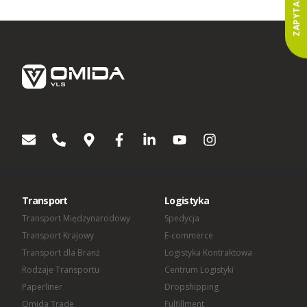
ZAPYTANIE
Wyrażenie zgody jest dobrowolne. W dowolnym momencie
możesz wycofać swoją zgodę lub sprzeciwić się
przetwarzaniu Twoich danych osobowych w celach
dotyczących marketingu bezpośredniego. W zakresie w jakim
zgoda została wycofana, nie będziemy mogli kontaktować się
z Tobą aby przekazać Ci informacje lub wskazówki dotyczące
produktów lub usług Omida Group. Wyrażenie lub
niewyrażenie zgody nie ma wpływu na jakiekolwiek inne zgody
wyrażone w przeszłości lub takie, które zostaną wyrażone w
przyszłości. Każda zgoda pozostaje ważna do czasu
wycofania.
[1]
Podmioty wchodzące w skład OMIDA Group:
OMIDA Group S.A.
Omida VLS Sp. z o.o.
Omida Sea And Air S.A.
Transport
Logistyka
Omida Solutions Sp. z o.o.
Omida Iberica SL
Transport Międzynarodowy
Spedycja
Omida Finance Sp. z o.o.
Transport Krajowy
E-commerce
Omida Shared Services Center Sp. z o.o.
Transport dla Branż
Logistyka Kontraktowa
Rodzaje Transportu
Centrum Logistyki
Paperliner
Dropshipping
Omida Trade
Fulfillment