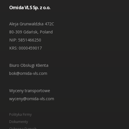
Omida VLS Sp. z o.o.
Aleja Grunwaldzka 472C
80-309 Gdańsk, Poland
NIP
: 5851466250
KRS: 0000459017
Biuro Obsługi Klienta
bok@omida-vls.com
Wyceny transportowe
wyceny@omida-vls.com
Polityka Firmy
Dokumenty
Ochrona Danych