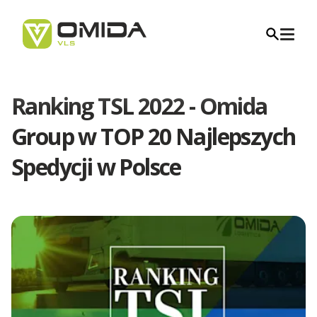
Ranking TSL 2022 - Omida
Kariera
Group w TOP 20 Najlepszych
Spedycji w Polsce
Transport
Transport Międzynarodowy
Spedycja
Transport Polska Albania
Transport Krajowy
Firma Transportowa - Najważniejsze informacje
Logistyka
Transport Polska Andora
Transport dla Branż